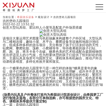
导
航
>
>
当前位置：
希园游乐设备
规划设计
吉的堡幼儿园项目
吉的堡幼儿园项目
2022-02-22 13:51:32
创意大型玩具组、霍比特人小屋等及配套户外场景搭建
该项目大量运用艺术图案与色彩抽象来构建整个户外区域，大型玩具
与二楼相连接，趣味小屋、木平台、攀爬设备等设施和地面沙池结
合，组成多种多样的游乐项目，充分释放了孩子们活泼好动的天性，
钻爬网、攀爬轮胎、荡桥、小爬梯等等，等待着勇敢的孩子们钻、
爬、跑、跳，将关卡各个击破。糖果色系的艺术组成配合庭荫植物营
造出舒适宜人的小气候，也为想要休憩的孩子们提供了恰到好处的场
所。主题玩具及场景可与园所文化、课程体系有机融合，推动户外活
动课程多维度、多样化有效开展和落实。
在一个糖果色的幼儿园里学习是一种怎样的体验?糖果是童年的象
征，孩子们对糖果的执着有时会让成年人无法理解，或许并不是充斥
的口腔的甜腻吸引了他们，孩子们喜欢的是糖果缤纷的色彩，繁而不
杂，似乎透过颜色就能嗅到它的气味，橘色是橙子味的，粉色是草莓
的，蓝色是蓝莓的，他们喜欢猜测的过程，又在验证成功后收获喜
悦，糖果色的幼儿园是被包裹着的未知，等待着孩子们去探索它的“味
道”。
(场景内玩具及户外整体打造均为希园设计院原创设计，由希园梦工厂
进行制造及落地，各部分可单独选购，亦可根据您的园所文化、特
色、课程体系等提供方案定制)
上一篇：
盘锦幼儿园项目